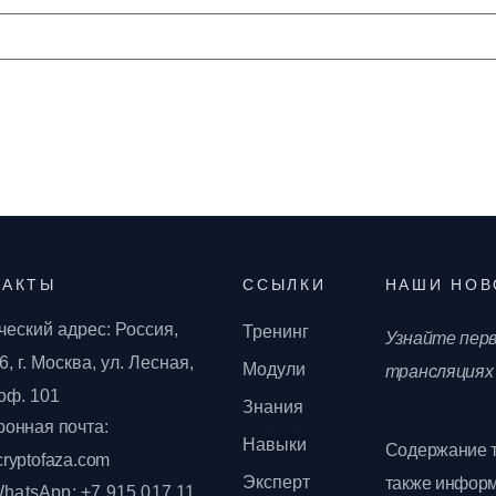
ТАКТЫ
ССЫЛКИ
НАШИ НОВ
ческий адрес: Россия,
Тренинг
Узнайте перв
, г. Москва, ул. Лесная,
Модули
трансляциях
 оф. 101
Знания
ронная почта:
Навыки
Содержание т
ryptofaza.com
Эксперт
также информ
WhatsApp: +7 915 017 11